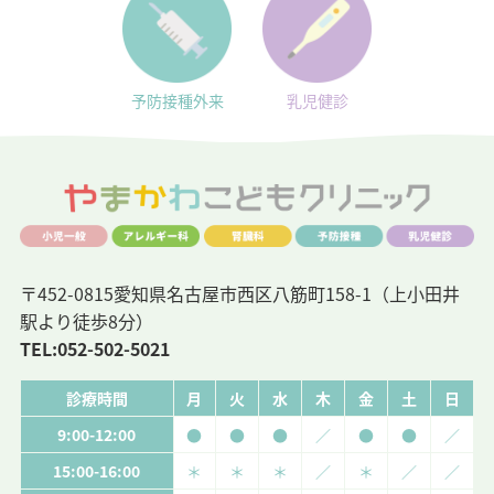
予防接種外来
乳児健診
〒452-0815愛知県名古屋市西区八筋町158-1（上小田井
駅より徒歩8分）
TEL:
052-502-5021
診療時間
月
火
水
木
金
土
日
9:00-12:00
●
●
●
／
●
●
／
15:00-16:00
＊
＊
＊
／
＊
／
／