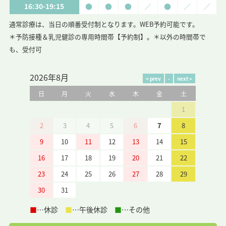
16:30-19:15
●
●
●
／
●
／
／
通常診療は、当日の順番受付制となります。WEB予約可能です。
＊予防接種＆乳児健診の専用時間帯【予約制】
。＊以外の時間帯で
も、受付可
2026年8月
日
月
火
水
木
金
土
1
2
3
4
5
6
7
8
9
10
11
12
13
14
15
16
17
18
19
20
21
22
23
24
25
26
27
28
29
30
31
■
…休診
■
…午後休診
■
…その他