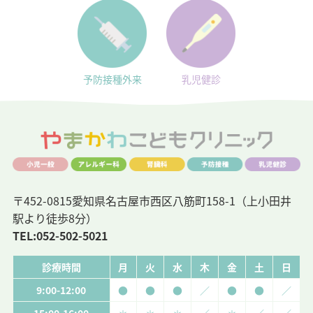
予防接種外来
乳児健診
〒452-0815愛知県名古屋市西区八筋町158-1（上小田井
駅より徒歩8分）
TEL:
052-502-5021
診療時間
月
火
水
木
金
土
日
9:00-12:00
●
●
●
／
●
●
／