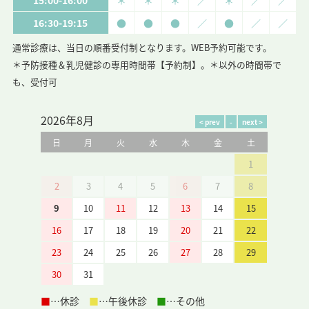
15:00-16:00
＊
＊
＊
／
＊
／
／
16:30-19:15
●
●
●
／
●
／
／
通常診療は、当日の順番受付制となります。WEB予約可能です。
＊予防接種＆乳児健診の専用時間帯【予約制】
。＊以外の時間帯で
も、受付可
2026年8月
日
月
火
水
木
金
土
1
2
3
4
5
6
7
8
9
10
11
12
13
14
15
16
17
18
19
20
21
22
23
24
25
26
27
28
29
30
31
■
…休診
■
…午後休診
■
…その他